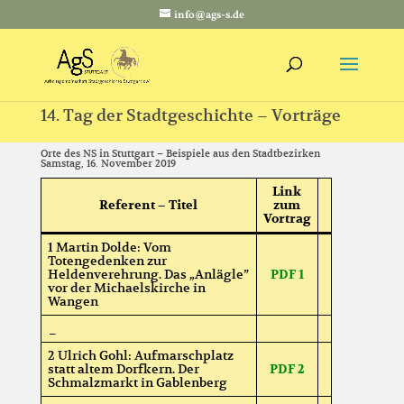
info@ags-s.de
14. Tag der Stadtgeschichte – Vorträge
Orte des NS in Stuttgart – Beispiele aus den Stadtbezirken
Samstag, 16. November 2019
Link
Referent – Titel
zum
Vortrag
1 Martin Dolde: Vom
Totengedenken zur
Heldenverehrung. Das „Anlägle”
PDF 1
vor der Michaelskirche in
Wangen
_
2 Ulrich Gohl: Aufmarschplatz
statt altem Dorfkern. Der
PDF 2
Schmalzmarkt in Gablenberg