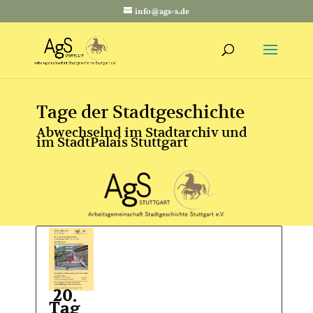
info@ags-s.de
Tage der Stadtgeschichte
Abwechselnd im Stadtarchiv und
im StadtPalais Stuttgart
20.
Tag