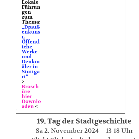
Lokale
Führun
gen
zum
Thema:
„Drauß
enkuns
t.
Öffentl
iche
Werke
und
Denkm
äler in
Stuttga
rt“
>
Brosch
üre
hier
Downlo
aden
<
19. Tag der Stadtgeschichte
Sa 2. November 2024 – 13-18 Uhr