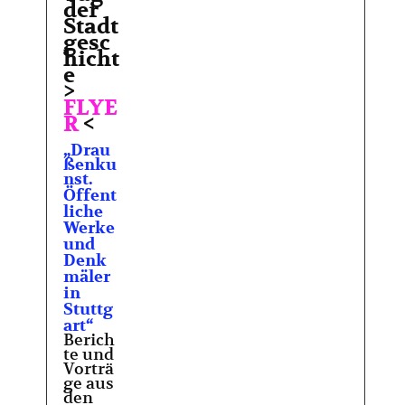
der
Stadt
gesc
hicht
e
>
FLYE
R
<
„Drau
ßenku
nst.
Öffent
liche
Werke
und
Denk
mäler
in
Stuttg
art“
Berich
te und
Vorträ
ge aus
den