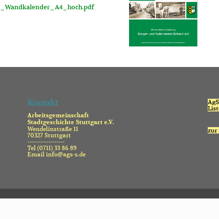
V_Wandkalender_A4_hoch.pdf
Kontakt
AgS 
Lis
Arbeitsgemeinschaft
Stadtgeschichte Stuttgart e.V.
Wendelinstraße 11
zur
70327 Stuttgart
-------------------
Tel (0711) 33 86 89
Email info@ags-s.de