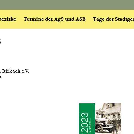
bezirke
Termine der AgS und ASB
Tage der Stadtge
3
 Birkach e.V.
n