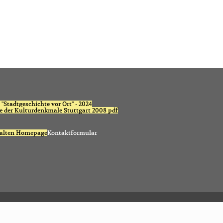
"Stadtgeschichte vor Ort" - 2024
te der Kulturdenkmale Stuttgart 2008 pdf
 alten Homepage
Kontaktformular