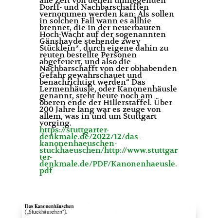
alle Zeit von denen umliegenden
Dorff- und Nachbarschafften
vernommen werden kan; Als sollen
in solchen Fall wann es allhie
brennet, die in der neuerbauten
Hoch-Wacht auf der sogenannten
Gänshayde stehende zwey
Stücklein*, durch eigene dahin zu
reuten bestellte Personen
abgefeuert, und also die
Nachbarschafft von der obhabenden
Gefahr gewahrschauet und
benachrichtigt werden“ Das
Lermenhäusle, oder Kanonenhäusle
genannt, steht heute noch am
oberen ende der Hillerstaffel. Über
200 Jahre lang war es zeuge von
allem, was in und um Stuttgart
vorging.
https://stuttgarter-
denkmale.de/2022/12/das-
kanonenhaeuschen-
stuckhaeuschen/http://www.stuttgar
ter-
denkmale.de/PDF/Kanonenhaeusle.
pdf