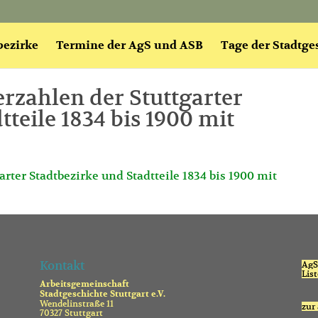
bezirke
Termine der AgS und ASB
Tage der Stadtge
rzahlen der Stuttgarter
tteile 1834 bis 1900 mit
rter Stadtbezirke und Stadtteile 1834 bis 1900 mit
Kontakt
AgS 
Lis
Arbeitsgemeinschaft
Stadtgeschichte Stuttgart e.V.
Wendelinstraße 11
zur
70327 Stuttgart