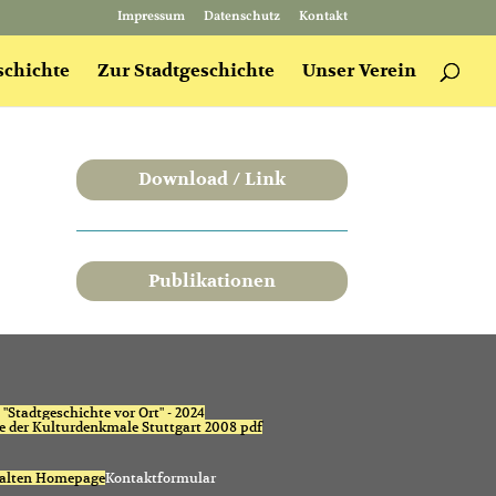
Impressum
Datenschutz
Kontakt
schichte
Zur Stadtgeschichte
Unser Verein
Download / Link
Publikationen
"Stadtgeschichte vor Ort" - 2024
te der Kulturdenkmale Stuttgart 2008 pdf
 alten Homepage
Kontaktformular