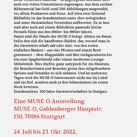
auch von vielen Unterstützern zugetragen. Aus dem reichen
Bildmaterial hat Gohl rund 200 Abbildungen ausgewählt,
vor allem Postkarten und Fotos. Auf etwa zwei Dutzend
Bildtafeln ist das Draußensitzen unter chro-nologischen
und unter thematischen Vorzeichen aufbereitet. Zu se-hen
sind aber auch auf einem Bildschirm passende kleine
Fernseh-filme aus den 1960er- bis 1980er-Jahren.
Damit sind die Wände des MUSE-O belegt. Mitten im Raum
befin-den sich die handfesten Objekte: das, worauf man in
der Gartenwirt-schaft saß oder sitzt, von den ersten
einfachen Bänken – aus vier Pfosten und einem Brett
gezimmert – über Klappstühle und Bier-tischgarnituren bis
hin zum Spaghettistuhl oder einem modernen Lounge-
Möbelstück. Hier dürfen, ganz untypisch für ein Museum,
die Besucherinnen und Besucher gerne ihre mitgebrachten
Speisen und Getränke zu sich nehmen. Und an mehreren
Tagen wird die MUSE-O-Gastronomie nicht nur im Lokal
und im Hof, sondern auch in den Schauräumen im ersten
Stock bewirten.
Draußensitzen. 300 Jahre Gartenwirtschaften in Stuttgart.
Eine MUSE-O-Ausstellung.
MUSE-O, Gablenberger Hauptstr.
130, 70186 Stuttgart
24. Juli bis 23. Okt. 2022,