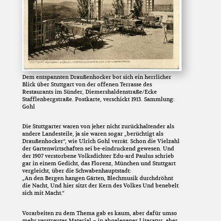
Dem entspannten Draußenhocker bot sich ein herrlicher
Blick über Stuttgart von der offenen Terrasse des
Restaurants im Sünder, Diemershaldenstraße/Ecke
Stafflenbergstraße. Postkarte, verschickt 1913. Sammlung:
Gohl
Die Stuttgarter waren von jeher nicht zurückhaltender als
andere Landesteile, ja sie waren sogar „berüchtigt als
Draußenhocker“, wie Ulrich Gohl verrät. Schon die Vielzahl
der Gartenwirtschaften sei be-eindruckend gewesen. Und
der 1907 verstorbene Volksdichter Edu-ard Paulus schrieb
gar in einem Gedicht, das Florenz, München und Stuttgart
vergleicht, über die Schwabenhauptstadt:
„An den Bergen hangen Gärten, Blechmusik durchdröhnt
die Nacht, Und hier sitzt der Kern des Volkes Und benebelt
sich mit Macht.“
Vorarbeiten zu dem Thema gab es kaum, aber dafür umso
mehr verstreutes Material – in abgelegener Literatur, aber