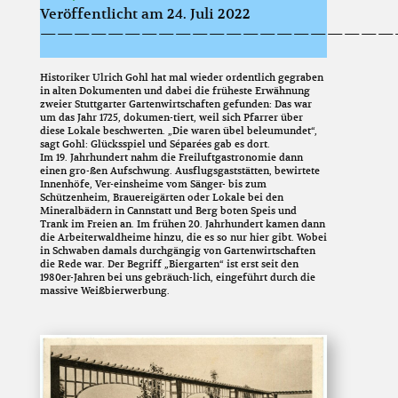
Veröffentlicht am 24. Juli 2022
—————————————————————
Historiker Ulrich Gohl hat mal wieder ordentlich gegraben
in alten Dokumenten und dabei die früheste Erwähnung
zweier Stuttgarter Gartenwirtschaften gefunden: Das war
um das Jahr 1725, dokumen-tiert, weil sich Pfarrer über
diese Lokale beschwerten. „Die waren übel beleumundet“,
sagt Gohl: Glücksspiel und Séparées gab es dort.
Im 19. Jahrhundert nahm die Freiluftgastronomie dann
einen gro-ßen Aufschwung. Ausflugsgaststätten, bewirtete
Innenhöfe, Ver-einsheime vom Sänger- bis zum
Schützenheim, Brauereigärten oder Lokale bei den
Mineralbädern in Cannstatt und Berg boten Speis und
Trank im Freien an. Im frühen 20. Jahrhundert kamen dann
die Arbeiterwaldheime hinzu, die es so nur hier gibt. Wobei
in Schwaben damals durchgängig von Gartenwirtschaften
die Rede war. Der Begriff „Biergarten“ ist erst seit den
1980er-Jahren bei uns gebräuch-lich, eingeführt durch die
massive Weißbierwerbung.