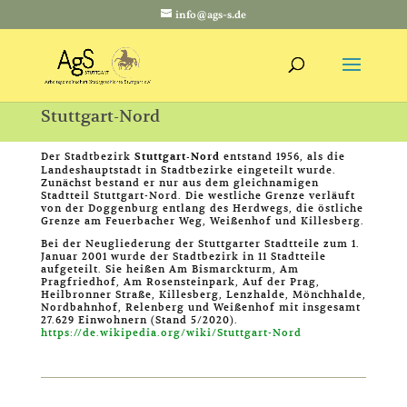
info@ags-s.de
Stuttgart-Nord
Der Stadtbezirk
Stuttgart-Nord
entstand 1956, als die
Landeshauptstadt in Stadtbezirke eingeteilt wurde.
Zunächst bestand er nur aus dem gleichnamigen
Stadtteil Stuttgart-Nord. Die westliche Grenze verläuft
von der Doggenburg entlang des Herdwegs, die östliche
Grenze am Feuerbacher Weg, Weißenhof und Killesberg.
Bei der Neugliederung der Stuttgarter Stadtteile zum 1.
Januar 2001 wurde der Stadtbezirk in 11 Stadtteile
aufgeteilt. Sie heißen Am Bismarckturm, Am
Pragfriedhof, Am Rosensteinpark, Auf der Prag,
Heilbronner Straße, Killesberg, Lenzhalde, Mönchhalde,
Nordbahnhof, Relenberg und Weißenhof mit insgesamt
27.629 Einwohnern (Stand 5/2020).
https://de.wikipedia.org/wiki/Stuttgart-Nord