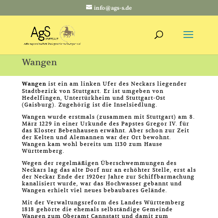
info@ags-s.de
Wangen
Wangen
ist ein am linken Ufer des Neckars liegender
Stadtbezirk von Stuttgart. Er ist umgeben von
Hedelfingen, Untertürkheim und Stuttgart-Ost
(Gaisburg). Zugehörig ist die Inselsiedlung.
Wangen wurde erstmals (zusammen mit Stuttgart) am 8.
März 1229 in einer Urkunde des Papstes Gregor IV. für
das Kloster Bebenhausen erwähnt. Aber schon zur Zeit
der Kelten und Alemannen war der Ort bewohnt.
Wangen kam wohl bereits um 1130 zum Hause
Württemberg.
Wegen der regelmäßigen Überschwemmungen des
Neckars lag das alte Dorf nur an erhöhter Stelle, erst als
der Neckar Ende der 1920er Jahre zur Schiffbarmachung
kanalisiert wurde, war das Hochwasser gebannt und
Wangen erhielt viel neues bebaubares Gelände.
Mit der Verwaltungsreform des Landes Württemberg
1818 gehörte die ehemals selbständige Gemeinde
Wangen zum Oberamt Cannstatt und damit zum