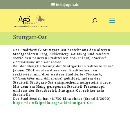
info@ags-s.de
Stuttgart-Ost
Der Stadtbezirk Stuttgart-Ost besteht aus den älteren
Stadtgebieten
Berg
,
Gablenberg
,
Gaisburg
und
Ostheim
sowie den neueren Stadtteilen
Frauenkopf
,
Stöckach
,
Uhlandshöhe
und
Gänsheide
.
Bei der Neugliederung der Stuttgarter Stadtteile zum 1.
Januar 2001 wurden diese vier Stadtteilnamen
reaktiviert und drei weitere Stadtteile (
Stöckach
,
Uhlandshöhe
und
Gänsheide
) gebildet, indem der
Stadtteil Stuttgart-Ost entsprechend aufgeteilt wurde.
Mit dem am Hang gelegenen Stadtteil Frauenkopf
umfasst der Stadtbezirk Stuttgart-Ost seither acht
Stadtteile.
Der Stadtbezirk hat 48.730 Einwohner (Stand 5/2000).
https://de.wikipedia.org/wiki/Stuttgart-Ost